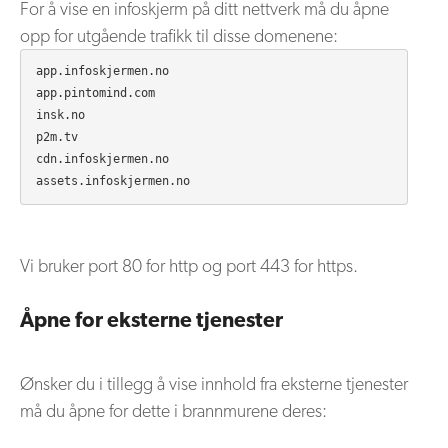
For å vise en infoskjerm på ditt nettverk må du åpne
opp for utgående trafikk til disse domenene:
app.infoskjermen.no

app.pintomind.com

insk.no

p2m.tv

cdn.infoskjermen.no

Vi bruker port 80 for http og port 443 for https.
Åpne for eksterne tjenester
Ønsker du i tillegg å vise innhold fra eksterne tjenester
må du åpne for dette i brannmurene deres: