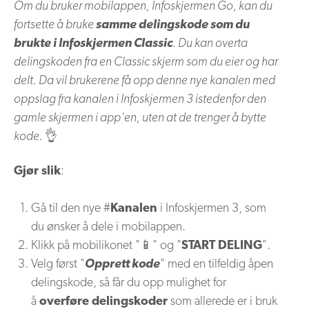
Om du bruker mobilappen, Infoskjermen Go, kan du
fortsette å bruke
samme delingskode som du
brukte i Infoskjermen Classic
. Du kan overta
delingskoden fra en Classic skjerm som du eier og har
delt. Da vil brukerene få opp denne nye kanalen med
oppslag fra kanalen i Infoskjermen 3 istedenfor den
gamle skjermen i app'en, uten at de trenger å bytte
kode.
👌
Gjør slik
:
Gå til den nye #
Kanalen
i Infoskjermen 3, som
du ønsker å dele i mobilappen.
Klikk på mobilikonet "📱" og "
START DELING
".
Velg først "
Opprett kode
" med en tilfeldig åpen
delingskode, så får du opp mulighet for
å
overføre delingskoder
som allerede er i bruk