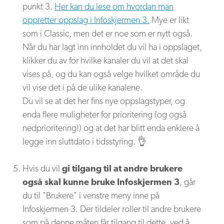
punkt 3.
Her kan du lese om hvordan man
oppretter oppslag i Infoskjermen 3.
Mye er likt
som i Classic, men det er noe som er nytt også.
Når du har lagt inn innholdet du vil ha i oppslaget,
klikker du av for hvilke kanaler du vil at det skal
vises på, og du kan også velge hvilket område du
vil vise det i på de ulike kanalene.
Du vil se at det her fins nye oppslagstyper, og
enda flere muligheter for prioritering (og også
nedprioritering!) og at det har blitt enda enklere å
legge inn sluttdato i tidsstyring. 👌
Hvis du vil
gi tilgang til at andre brukere
også skal kunne bruke Infoskjermen 3
, går
du til "Brukere" i venstre meny inne på
Infoskjermen 3. Der tildeler roller til andre brukere
som på denne måten får tilgang til dette, ved å