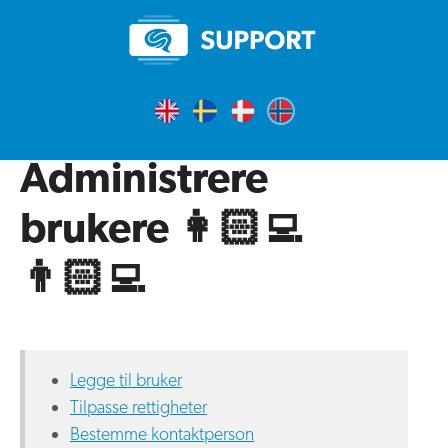
Administrere
brukere 👩🏻‍💻
👨🏻‍💻
Legge til bruker
Tilpasse rettigheter
Bestemme kontaktperson