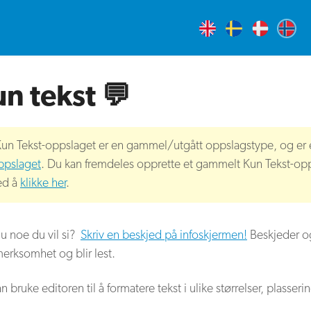
n tekst 💬
un Tekst-oppslaget er en gammel/utgått oppslagstype, og er er
ppslaget
. Du kan fremdeles opprette et gammelt Kun Tekst-op
ed å
klikke her
.
u noe du vil si?
Skriv en beskjed på infoskjermen!
Beskjeder og
rksomhet og blir lest.
n bruke editoren til å formatere tekst i ulike størrelser, plasseri