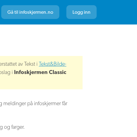
Gå til infoskjermen.no
Logg inn
stattet av Tekst i
Tekst&Bilde-
pslag i
Infoskjermen Classic
 meldinger på infoskjermer får
ng og farger.