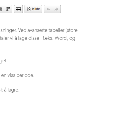
sninger. Ved avanserte tabeller (store
ler vi å lage disse i f.eks. Word, og
get.
 en viss periode.
sk å lagre.