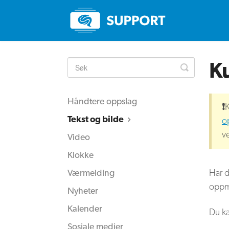
Ku
Toggle
Search
Håndtere oppslag
❗️
K
Tekst og bilde
o
v
Video
Klokke
Værmelding
Har d
oppme
Nyheter
Kalender
Du ka
Sosiale medier