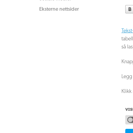
Eksterne nettsider
Tekst
tabel
så la
Knapp
Legg 
Klikk