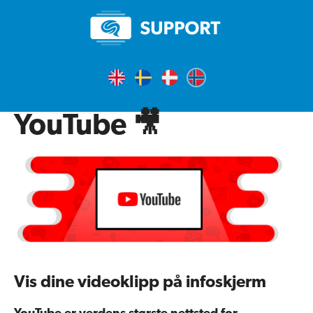
YouTube 🎥
Vis dine videoklipp på infoskjerm
YouTube er verdens største nettsted for