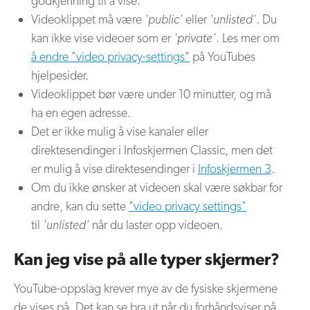
godkjenning til å vise.
Videoklippet må være
'public'
eller
'unlisted'
. Du
kan ikke vise videoer som er
'private'
. Les mer om
å endre "video privacy-settings"
på YouTubes
hjelpesider.
Videoklippet bør være under 10 minutter, og må
ha en egen adresse.
Det er ikke mulig å vise kanaler eller
direktesendinger i Infoskjermen Classic, men det
er mulig å vise direktesendinger i
Infoskjermen 3
.
Om du ikke ønsker at videoen skal være søkbar for
andre, kan du sette
"video privacy settings"
til
'unlisted'
når du laster opp videoen.
Kan jeg vise på alle typer skjermer?
YouTube-oppslag krever mye av de fysiske skjermene
de vises på. Det kan se bra ut når du forhåndsviser på